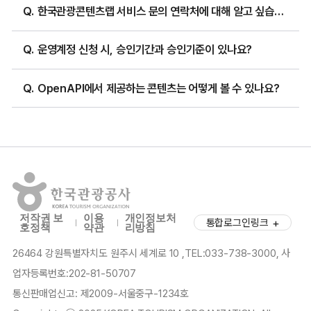
한국관광콘텐츠랩 서비스 문의 연락처에 대해 알고 싶습니다
운영계정 신청 시, 승인기간과 승인기준이 있나요?
관광인 채용정보
중심 관광지 정보
OpenAPI에서 제공하는 콘텐츠는 어떻게 볼 수 있나요?
관광지 집중률 정보
연관 관광지 정보
저작권 보
이용
개인정보처
펼치기
통합로그인링크
호정책
약관
리방침
26464 강원특별자치도 원주시 세계로 10 ,TEL:033-738-3000, 사
업자등록번호:202-81-50707
반려동물 동반여행
의료관광정보
통신판매업신고: 제2009-서울중구-1234호