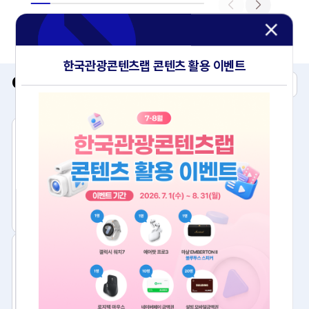
한국관광콘텐츠랩 콘텐츠 활용 이벤트
OpenAPI
전체
어권별
테마별
관광 빅데이터 정보
두루누비 정보
고캠핑 정보
무장애 관광정보