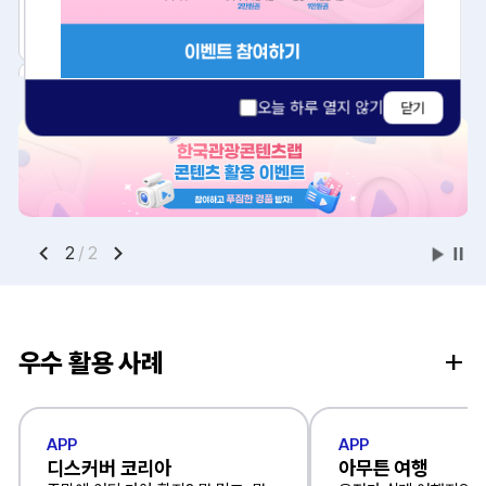
오늘 하루 열지 않기
닫기
고품질사진
국문 관광정보
한국어
2
/
2
영문 관광정보
일문 관광정보
English
日本語
우수 활용 사례
APP
APP
디스커버 코리아
아무튼 여행