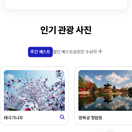
인기 관광 사진
주간 베스트
월간 베스트
공모전 수상작
태극기나무
부산광안대교와 마천루
경복궁 향원정
겨울동화 속 동궁과 월지
부산광안대교와 마천루
겨울동화 속 동궁과 월지