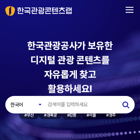
한국관광공사가 보유한
디지털 관광 콘텐츠를
자유롭게 찾고
활용하세요!
한국어
#
부산
#
경복궁
#
강릉
#
서울
#
경주
한국어
영어