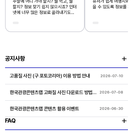
주말에 어디 가야 할지? 뭘 먹고, 뭘
유저가 쉽게 여행지와 
중문 간체 관광정보
중문 번체 관광정보
할지? 정보 찾기 쉽지 않으시죠? 인터
을 수 있도록 정보를 제
넷에 너무 많은 정보로 골라내기도...
中文(简体)
中文(繁體)
서어 관광정보
독어 관광정보
공지사항
Español
Deutsch
고품질 사진 (구 포토코리아) 이용 방법 안내
2026-07-10
한국관광콘텐츠랩 고화질 사진 다운로드 방법 안내
2026-07-08
불어 관광정보
노어 관광정보
한국관광콘텐츠랩 콘텐츠 활용 이벤트
2026-06-30
Français
Русский
FAQ