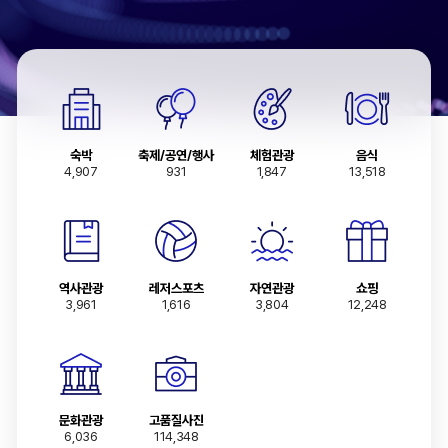
일어
중국어(간체)
중국어(번체)
독일어
숙박
축제/공연/행사
체험관광
음식
프랑스어
4,907
931
1,847
13,518
스페인어
러시아어
역사관광
레저스포츠
자연관광
쇼핑
3,961
1,616
3,804
12,248
문화관광
고품질사진
6,036
114,348